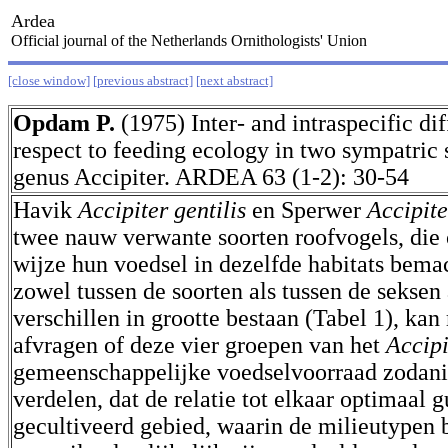
Ardea
Official journal of the Netherlands Ornithologists' Union
[close window]
[previous abstract]
[next abstract]
Opdam P.
(1975) Inter- and intraspecific di
respect to feeding ecology in two sympatric 
genus Accipiter. ARDEA 63 (1-2): 30-54
Havik
Accipiter gentilis
en Sperwer
Accipite
twee nauw verwante soorten roofvogels, die 
wijze hun voedsel in dezelfde habitats bema
zowel tussen de soorten als tussen de seksen
verschillen in grootte bestaan (Tabel 1), kan
afvragen of deze vier groepen van het
Accip
gemeenschappelijke voedselvoorraad zodani
verdelen, dat de relatie tot elkaar optimaal g
gecultiveerd gebied, waarin de milieutypen