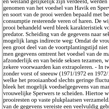
en weiland gelijkelijk zijn verdeeld, werden
genomen van het voedsel van Havik en Sper
en soort van de prooi werden bepaald met b
consumptie resterende veren of haren. De w
prooi behandeld werd bleek karakteristiek vo
predator. Scheiding van de gegevens naar se
mogelijk langs indirecte weg: Omdat de vrou
een groot deel van de voortplantingstijd niet
men gegevens omtrent het voedsel van de m
afzonderlijk en van beide seksen tezamen, 
zekere voorwaarden kan extrapoleren. - In t
zonder vorst of sneeuw (1971/1972 en 1972/1
welke het prooiaanbod slechts geringe fluctua
bleek het mogelijk voedselgegevens van man
vrouwelijke Sperwers te scheiden. Hiertoe 
prooiresten op vaste plukplaatsen verzamel
van de gegevens vereiste een veelvuldig geb