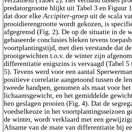
verzameld (Tabel 2). Het verband tussen pro
predatorgrootte blijkt uit Tabel 3 en Figuur 1
dat door elke
Accipiter-groep
uit de scala va
prooidierengrootte wordt gekozen, is specifi
afgegrensd (Fig. 2). De op de situatie in de w
gebaseerde conclusies bleken tevens toepasb
voortplantingstijd, met dien verstande dat 
prooigewichten t.o.v. de winter zijn afgeno
differentiatie enigszins is vervaagd (Tabel 5 
5). Tevens werd voor een aantal Sperwerman
positieve correlatie aangetoond tussen de le
tweede handpen, genomen als maat voor het
lichaamsgewicht, en het gemiddelde gewicht
hen geslagen prooien (Fig. 4). Dat de segrega
voedselkeuze in het voortplantingsseizoen ge
de winter, wordt verklaard met een gewijzig
Afname van de mate van differentiatie bij e