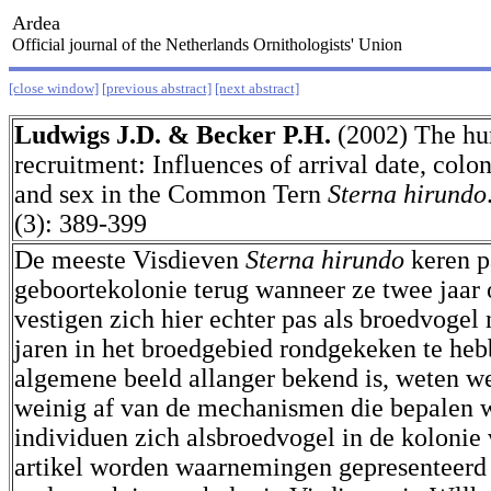
Ardea
Official journal of the Netherlands Ornithologists' Union
[close window]
[previous abstract]
[next abstract]
Ludwigs J.D. & Becker P.H.
(2002) The hur
recruitment: Influences of arrival date, colo
and sex in the Common Tern
Sterna hirundo
(3): 389-399
De meeste Visdieven
Sterna hirundo
keren p
geboortekolonie terug wanneer ze twee jaar o
vestigen zich hier echter pas als broedvogel
jaren in het broedgebied rondgekeken te heb
algemene beeld allanger bekend is, weten w
weinig af van de mechanismen die bepalen 
individuen zich alsbroedvogel in de kolonie v
artikel worden waarnemingen gepresenteerd