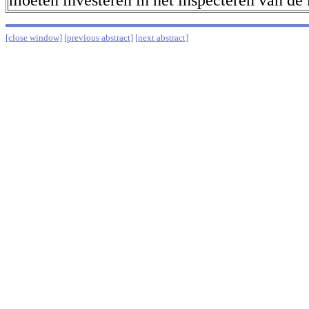
moeten investeren in het inspecteren van de 
[close window]
[previous abstract]
[next abstract]