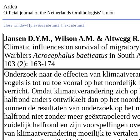
Ardea
Official journal of the Netherlands Ornithologists' Union
[close window]
[previous abstract]
[next abstract]
Jansen D.Y.M., Wilson A.M. & Altwegg R.
Climatic influences on survival of migrator
Warblers
Acrocephalus baeticatus
in South 
103 (2): 163-174
Onderzoek naar de effecten van klimaatvera
vogels is tot nu toe vooral op het noordelijk
verricht. Omdat klimaatverandering zich op 
halfrond anders ontwikkelt dan op het noorde
kunnen de resultaten van onderzoek op het n
halfrond niet zonder meer geëxtrapoleerd wo
zuidelijk halfrond en zijn voorspellingen ove
van klimaatverandering moeilijk te vertalen 