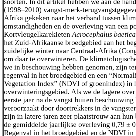
soorten. In dit artikel hebben we aan de hand
(1998–2010) vangst-merk-terugvangstgegeve
Afrika gekeken naar het verband tussen klim
omstandigheden en de overleving van een po
Kortvleugelkarekieten
Acrocephalus baetica
het Zuid-Afrikaanse broedgebied aan het be
zuidelijke winter naar Centraal-Afrika (Con
om daar te overwinteren. De klimatologische
we in beschouwing hebben genomen, zijn te
regenval in het broedgebied en een “Normal
Vegetation Index” (NDVI of groenindex) in 
overwinteringsgebied. Als we de lagere over
eerste jaar na de vangst buiten beschouwing 
veroorzaakt door doortrekkers in de vangste
zijn in latere jaren zeer plaatstrouw aan hun
de gemiddelde jaarlijkse overleving 0,79 ± 0
Regenval in het broedgebied en de NDVI in 