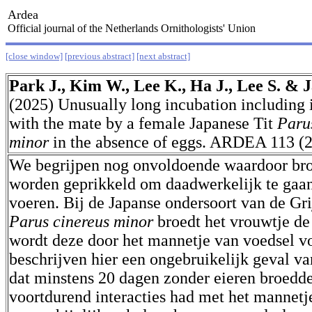
Ardea
Official journal of the Netherlands Ornithologists' Union
[close window]
[previous abstract]
[next abstract]
Park J., Kim W., Lee K., Ha J., Lee S. & 
(2025) Unusually long incubation including 
with the mate by a female Japanese Tit
Paru
minor
in the absence of eggs. ARDEA 113 (2
We begrijpen nog onvoldoende waardoor br
worden geprikkeld om daadwerkelijk te gaan
voeren. Bij de Japanse ondersoort van de G
Parus cinereus minor
broedt het vrouwtje de 
wordt deze door het mannetje van voedsel v
beschrijven hier een ongebruikelijk geval v
dat minstens 20 dagen zonder eieren broedde
voortdurend interacties had met het mannetj