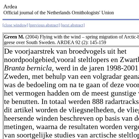
Ardea
Official journal of the Netherlands Ornithologists' Union
[close window]
[previous abstract]
[next abstract]
Green M.
(2004) Flying with the wind – spring migration of Arctic
geese over South Sweden. ARDEA 92 (2): 145-159
De voorjaarstrek van broedvogels uit het
noordpoolgebied,vooral steltlopers en Zwar
Branta bernicla
, werd in de jaren 1998-2001
Zweden, met behulp van een volgradar geana
was de bedoeling om na te gaan of deze voor
het vermogen hadden om de meest gunstige 
te benutten. In totaal werden 888 radartrack
dit artikel worden de vliegsnelheden, de vli
heersende winden beschreven op basis van 
metingen, waarna de resultaten worden verg
van soortgelijke studies van arctische steltlo