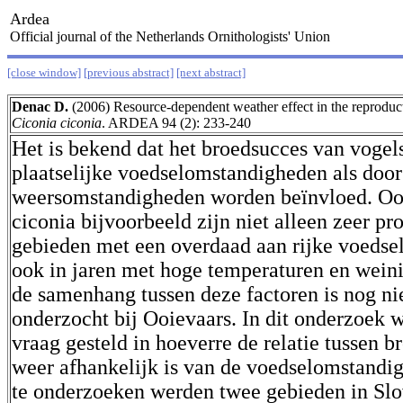
Ardea
Official journal of the Netherlands Ornithologists' Union
[close window]
[previous abstract]
[next abstract]
Denac D.
(2006) Resource-dependent weather effect in the reproduct
Ciconia ciconia
. ARDEA 94 (2): 233-240
Het is bekend dat het broedsucces van vogel
plaatselijke voedselomstandigheden als door
weersomstandigheden worden beïnvloed. Oo
ciconia bijvoorbeeld zijn niet alleen zeer pro
gebieden met een overdaad aan rijke voedse
ook in jaren met hoge temperaturen en wein
de samenhang tussen deze factoren is nog ni
onderzocht bij Ooievaars. In dit onderzoek
vraag gesteld in hoeverre de relatie tussen 
weer afhankelijk is van de voedselomstandi
te onderzoeken werden twee gebieden in Slo