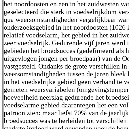
het noordoosten en een in het zuidwesten van
geselecteerd die sterk in voedselrijkdom ver
qua weersomstandigheden vergelijkbaar war
onderzoeksgebied in het noordoosten (1026
relatief voedselarm, het gebied in het zuid
zeer voedselrijk. Gedurende vijf jaren werd 
gebieden het broedsucces (gedefinieerd als h
uitgevlogen jongen per broedpaar) van de O
vastgesteld. Ondanks de grote verschillen in
weersomstandigheden tussen de jaren bleek 
in het voedselrijke gebied geen verband te 
gemeten weersvariabelen (omgevingstemper
hoeveelheid neerslag gedurende het broedse
voedselarme gebied daarentegen liet een vol
patroon zien: maar liefst 70% van de jaarlijk
broedsucces was te herleiden tot verschillen 
sterkste invloed werd gevonden voor de hoe