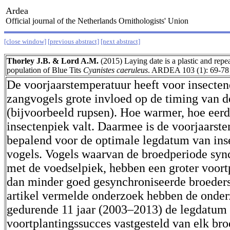
Ardea
Official journal of the Netherlands Ornithologists' Union
[close window]
[previous abstract]
[next abstract]
Thorley J.B. & Lord A.M.
(2015) Laying date is a plastic and repeat
population of Blue Tits
Cyanistes caeruleus
. ARDEA 103 (1): 69-78
De voorjaarstemperatuur heeft voor insecte
zangvogels grote invloed op de timing van d
(bijvoorbeeld rupsen). Hoe warmer, hoe eerd
insectenpiek valt. Daarmee is de voorjaarste
bepalend voor de optimale legdatum van ins
vogels. Vogels waarvan de broedperiode syn
met de voedselpiek, hebben een groter voort
dan minder goed gesynchroniseerde broeders.
artikel vermelde onderzoek hebben de onder
gedurende 11 jaar (2003–2013) de legdatum 
voortplantingssucces vastgesteld van elk br